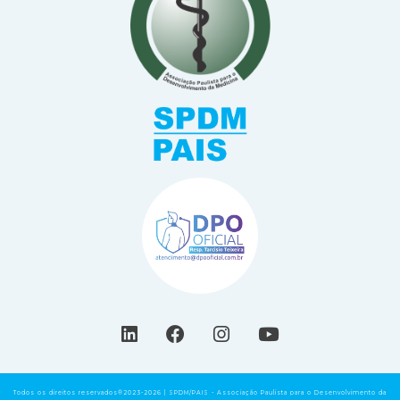
Todos os direitos reservados®2023-2026 | SPDM/PAIS - Associação Paulista para o Desenvolvimento da