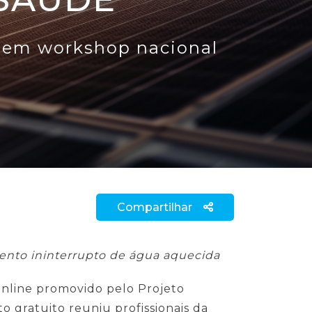
a em workshop nacional
Compartilhar
mento ininterrupto de água aquecida
online promovido pelo Projeto
o gratuito reuniu profissionais da