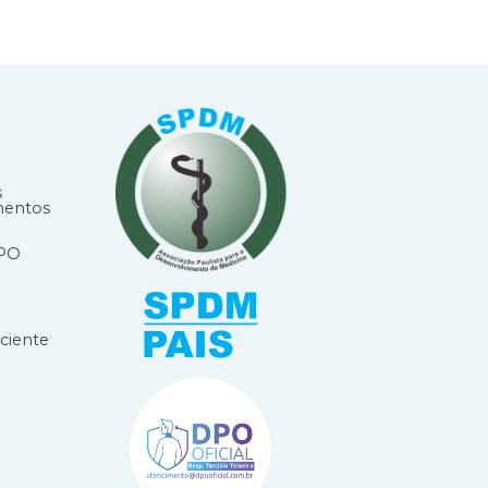
s
mentos
DPO
ciente